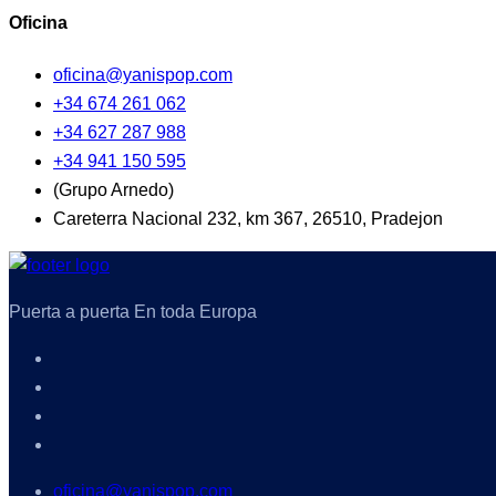
Oficina
oficina@yanispop.com
+34 674 261 062
+34 627 287 988
+34 941 150 595
(Grupo Arnedo)
Careterra Nacional 232, km 367, 26510, Pradejon
Puerta a puerta En toda Europa
oficina@yanispop.com