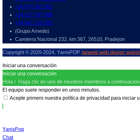
+34 674 261 062
+34 627 287 988
+34 941 150 595
(Grupo Arnedo)
Careterra Nacional 232, km 367, 26510, Pradejon
Copyright © 2020-2024, YanisPOP.
tanweb web design websi
Iniciar una conversación
Iniciar una conversación
Hola ! Haga clic en uno de neustros miembros a continuacio
El equipo suele responder en unos minutos.
Acepte primero nuestra política de privacidad para iniciar 
YanisPop
Chat