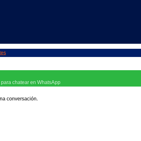
tes
n para chatear en WhatsApp
una conversación.