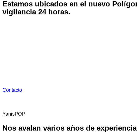
Estamos ubicados en el nuevo Polígo
vigilancia 24 horas.
Dispone de:
1. Oficina de tráfico
2. Almacenaje y Distribución con la maquinaria necesaria
3. Aparcamiento gratuito
Contacto
YanisPOP
Nos avalan varios años de experiencia 