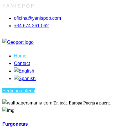
Y
A
N
I
S
P
O
P
oficina@yanispop.com
+34 674 261 062
Home
Contact
Pedir una oferta
En toda Europa
Puerta a puerta
Furgonetas