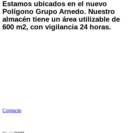
Estamos ubicados en el nuevo
Polígono Grupo Arnedo.
Nuestro
almacén tiene un área utilizable de
600 m2, con vigilancia 24 horas.
Dispone de:
1. Oficina de tráfico
2. Almacenaje y Distribución con la maquinaria necesaria
para su carga y descarga 24 horas
3. Aparcamiento gratuito
Contacto