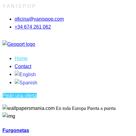
Y
A
N
I
S
P
O
P
oficina@yanispop.com
+34 674 261 062
Home
Contact
Pedir una oferta
En toda Europa
Puerta a puerta
Furgonetas