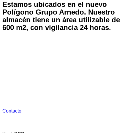
Estamos ubicados en el nuevo
Polígono Grupo Arnedo.
Nuestro
almacén tiene un área utilizable de
600 m2, con vigilancia 24 horas.
Dispone de:
1. Oficina de tráfico
2. Almacenaje y Distribución con la maquinaria necesaria
para su carga y descarga 24 horas
3. Aparcamiento gratuito
Contacto