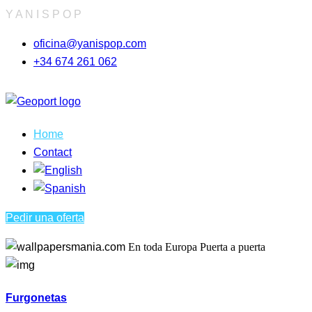
Y
A
N
I
S
P
O
P
oficina@yanispop.com
+34 674 261 062
Home
Contact
Pedir una oferta
En toda Europa
Puerta a puerta
Furgonetas