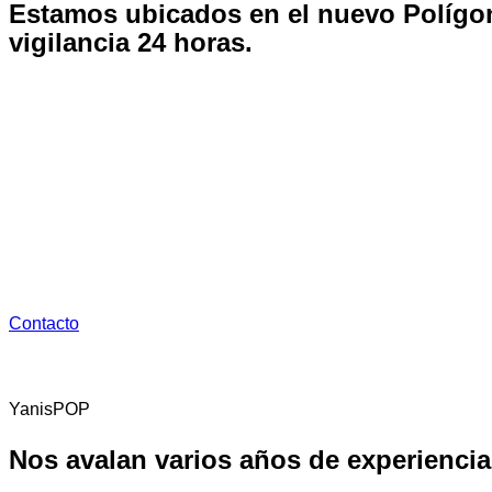
Estamos ubicados en el nuevo Polígo
vigilancia 24 horas.
Dispone de:
1. Oficina de tráfico
2. Almacenaje y Distribución con la maquinaria necesaria
3. Aparcamiento gratuito
Contacto
YanisPOP
Nos avalan varios años de experiencia 