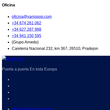
Oficina
oficina@yanispop.com
+34 674 261 062
+34 627 287 988
+34 941 150 595
(Grupo Arnedo)
Careterra Nacional 232, km 367, 26510, Pradejon
Puerta a puerta En toda Europa
oficina@yanispop.com