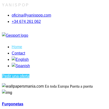
Y
A
N
I
S
P
O
P
oficina@yanispop.com
+34 674 261 062
Home
Contact
Pedir una oferta
En toda Europa
Puerta a puerta
Furgonetas