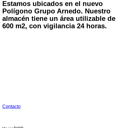
Estamos ubicados en el nuevo
Polígono Grupo Arnedo.
Nuestro
almacén tiene un área utilizable de
600 m2, con vigilancia 24 horas.
Dispone de:
1. Oficina de tráfico
2. Almacenaje y Distribución con la maquinaria necesaria
para su carga y descarga 24 horas
3. Aparcamiento gratuito
Contacto