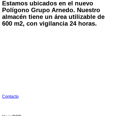
Estamos ubicados en el nuevo
Polígono Grupo Arnedo.
Nuestro
almacén tiene un área utilizable de
600 m2, con vigilancia 24 horas.
Dispone de:
1. Oficina de tráfico
2. Almacenaje y Distribución con la maquinaria necesaria
para su carga y descarga 24 horas
3. Aparcamiento gratuito
Contacto