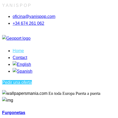
Y
A
N
I
S
P
O
P
oficina@yanispop.com
+34 674 261 062
Home
Contact
Pedir una oferta
En toda Europa
Puerta a puerta
Furgonetas