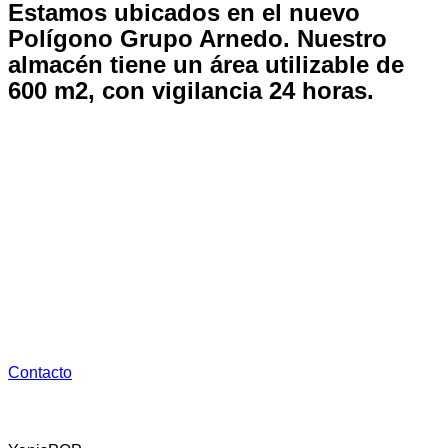
Estamos ubicados en el nuevo
Polígono Grupo Arnedo.
Nuestro
almacén tiene un área utilizable de
600 m2, con vigilancia 24 horas.
Dispone de:
1. Oficina de tráfico
2. Almacenaje y Distribución con la maquinaria necesaria
para su carga y descarga 24 horas
3. Aparcamiento gratuito
Contacto