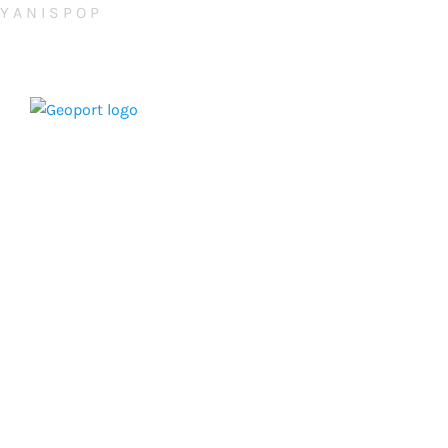
Y
A
N
I
S
P
O
P
oficina@yanispop.com
+34 674 261 062