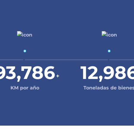
93,786
12,98
+
KM por año
Toneladas de biene