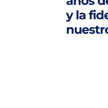
años d
y la fi
nuestro