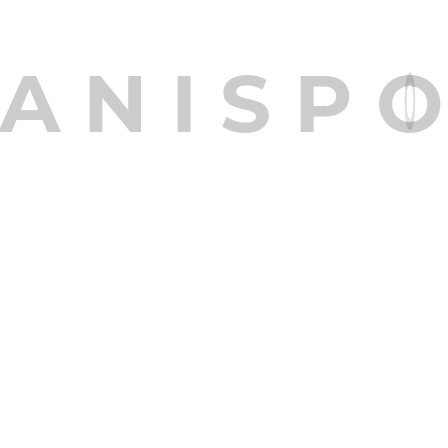
A
N
I
S
P
Solicitar Tarifas