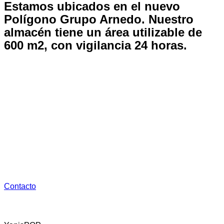
Estamos ubicados en el nuevo
Polígono Grupo Arnedo.
Nuestro
almacén tiene un área utilizable de
600 m2, con vigilancia 24 horas.
Dispone de:
1. Oficina de tráfico
2. Almacenaje y Distribución con la maquinaria necesaria
para su carga y descarga 24 horas
3. Aparcamiento gratuito
Contacto