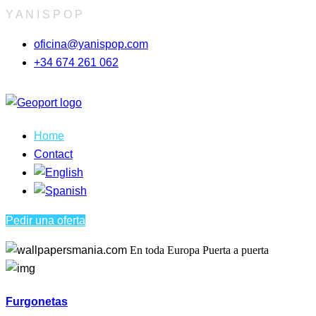
Y
A
N
I
S
P
O
P
oficina@yanispop.com
+34 674 261 062
Home
Contact
Pedir una oferta
En toda Europa
Puerta a puerta
Furgonetas