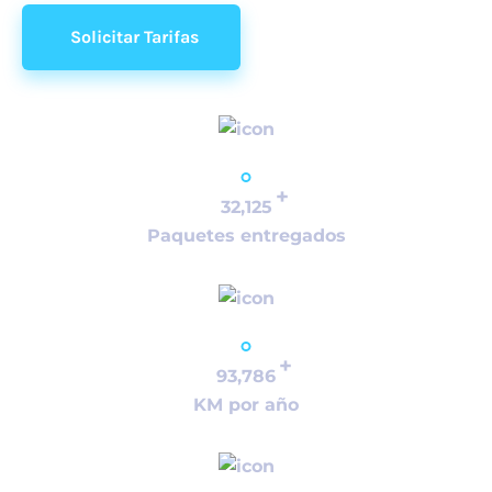
Solicitar Tarifas
+
32,125
Paquetes entregados
+
93,786
KM por año