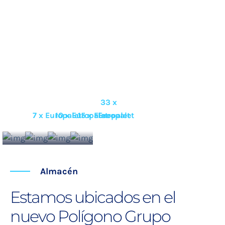
Trailers
Furgonetas
Camionetas
Camiones
33 x
7 x Europalet
10 x Europalet
15 x Europalet
Europalet
Almacén
Estamos ubicados en el
nuevo Polígono Grupo